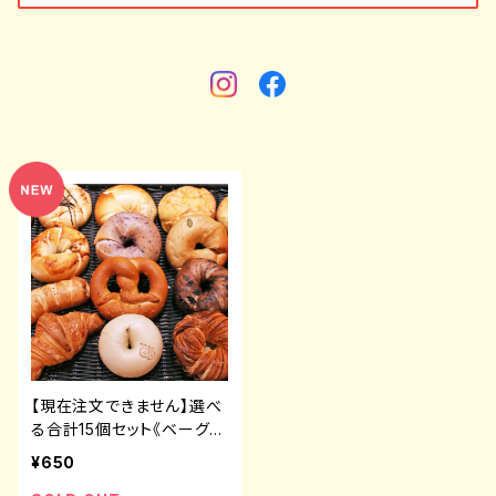
【現在注文できません】選べ
る合計15個セット《ベーグル
３種×各３個》《クロワッサン
¥650
３種×各１個》